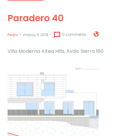
Paradero 40
-
-
chat_bubble_outline
0 comments
Pedro
marzo, 5 2019
Villa Moderna Altea Hills, Avda. Sierra 160