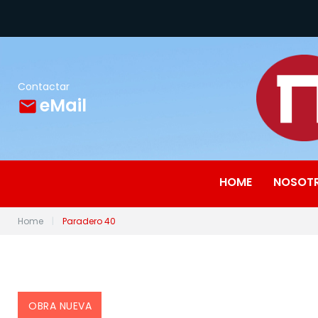
Skip
to
content
Contactar
eMail
email
HOME
NOSOT
Home
|
Paradero 40
OBRA NUEVA