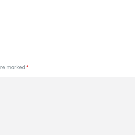
s are marked
*