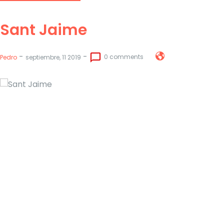
Sant Jaime
-
-
chat_bubble_outline
0 comments
Pedro
septiembre, 11 2019