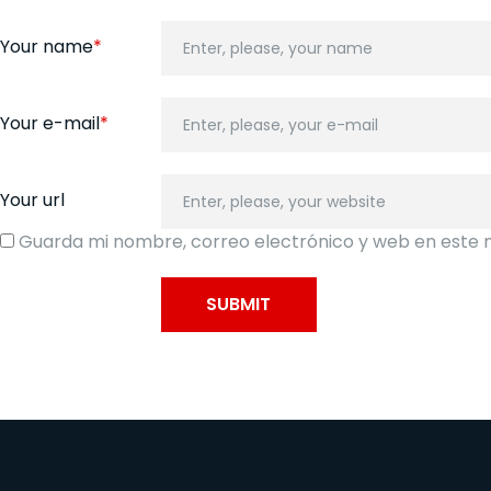
Your name
*
Your e-mail
*
Your url
Guarda mi nombre, correo electrónico y web en este 