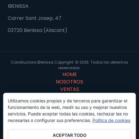
IBENISSA
Carrer Sant Josep, 47
03720 Benissa (Alacant)
Constructora iBenissa Copyright: © 2026. Todos los derechos
reservados.
HOME
NOSOTROS
VENTAS
PORTFOLIO
Utilizamos cookies propias y de terceros para garantizar el
Virtual 3D
funcionamiento de la web, medir su uso y mejorar nuestros
CONTACTO
servicios. Puede aceptar todas las cookies, rechazar las no
Proyectos
necesarias o configurar sus preferencias.
Política de cookies
ACEPTAR TODO