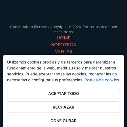
Constructora iBenissa Copyright: © 2026. Todos los derechos
reservados.
HOME
NOSOTROS
VENTAS
PORTFOLIO
Utilizamos cookies propias y de terceros para garantizar el
Virtual 3D
funcionamiento de la web, medir su uso y mejorar nuestros
CONTACTO
servicios. Puede aceptar todas las cookies, rechazar las no
Proyectos
necesarias o configurar sus preferencias.
Política de cookies
ACEPTAR TODO
Facebook
RECHAZAR
CONFIGURAR