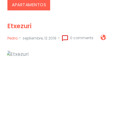
APARTAMENTOS
Etxezuri
-
-
chat_bubble_outline
0 comments
Pedro
septiembre, 12 2019