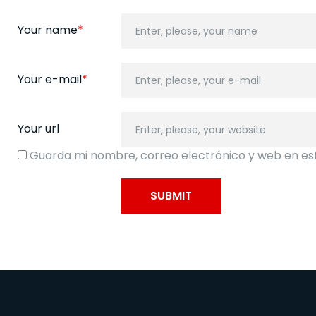
Your name
*
Your e-mail
*
Your url
Guarda mi nombre, correo electrónico y web en es