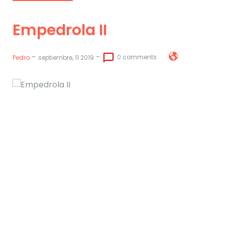
Empedrola II
-
-
chat_bubble_outline
0 comments
Pedro
septiembre, 11 2019