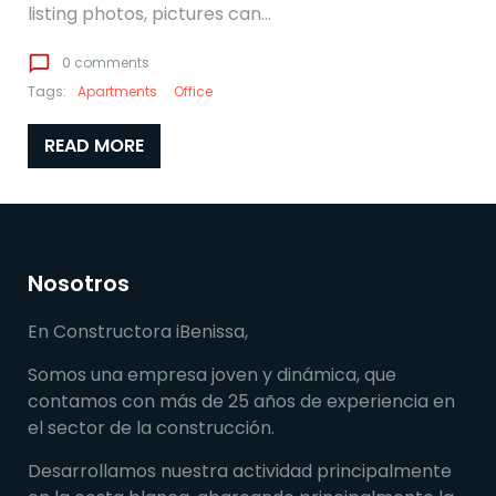
listing photos, pictures can…
chat_bubble_outline
0 comments
Tags:
Apartments
Office
READ MORE
Nosotros
En Constructora iBenissa,
Somos una empresa joven y dinámica, que
contamos con más de 25 años de experiencia en
el sector de la construcción.
Desarrollamos nuestra actividad principalmente