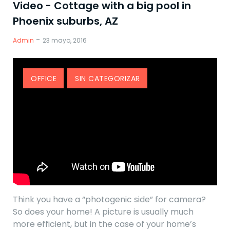
Vídeos
Video - Cottage with a big pool in
Phoenix suburbs, AZ
-
Admin
23 mayo, 2016
OFFICE
SIN CATEGORIZAR
Think you have a “photogenic side” for camera?
So does your home! A picture is usually much
more efficient, but in the case of your home’s