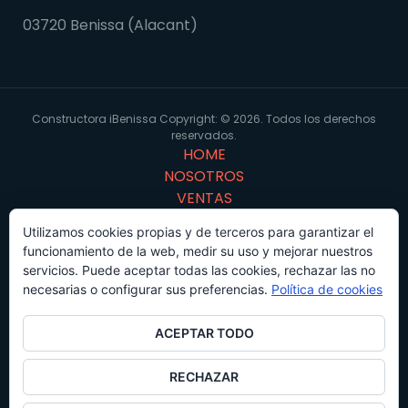
03720 Benissa (Alacant)
Constructora iBenissa Copyright: © 2026. Todos los derechos
reservados.
HOME
NOSOTROS
VENTAS
PORTFOLIO
Utilizamos cookies propias y de terceros para garantizar el
Virtual 3D
funcionamiento de la web, medir su uso y mejorar nuestros
CONTACTO
servicios. Puede aceptar todas las cookies, rechazar las no
Proyectos
necesarias o configurar sus preferencias.
Política de cookies
ACEPTAR TODO
Facebook
RECHAZAR