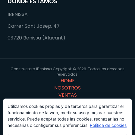
DONDE ESTAMOS
IBENISSA
Carrer Sant Josep, 47
03720 Benissa (Alacant)
Constructora iBenissa Copyright: © 2026. Todos los derechos
reservados.
HOME
NOSOTROS
VENTAS
PORTFOLIO
Utilizamos cookies propias y de terceros para garantizar el
Virtual 3D
funcionamiento de la web, medir su uso y mejorar nuestros
CONTACTO
servicios. Puede aceptar todas las cookies, rechazar las no
Proyectos
necesarias o configurar sus preferencias.
Política de cookies